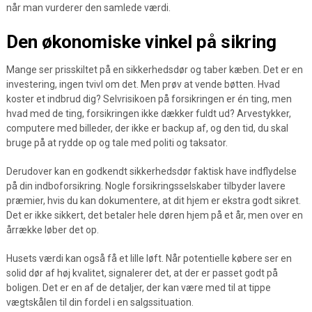
når man vurderer den samlede værdi.
Den økonomiske vinkel på sikring
Mange ser prisskiltet på en sikkerhedsdør og taber kæben. Det er en
investering, ingen tvivl om det. Men prøv at vende bøtten. Hvad
koster et indbrud dig? Selvrisikoen på forsikringen er én ting, men
hvad med de ting, forsikringen ikke dækker fuldt ud? Arvestykker,
computere med billeder, der ikke er backup af, og den tid, du skal
bruge på at rydde op og tale med politi og taksator.
Derudover kan en godkendt sikkerhedsdør faktisk have indflydelse
på din indboforsikring. Nogle forsikringsselskaber tilbyder lavere
præmier, hvis du kan dokumentere, at dit hjem er ekstra godt sikret.
Det er ikke sikkert, det betaler hele døren hjem på et år, men over en
årrække løber det op.
Husets værdi kan også få et lille løft. Når potentielle købere ser en
solid dør af høj kvalitet, signalerer det, at der er passet godt på
boligen. Det er en af de detaljer, der kan være med til at tippe
vægtskålen til din fordel i en salgssituation.