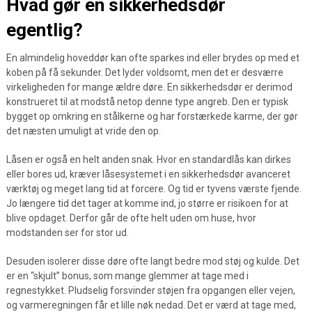
Hvad gør en sikkerhedsdør
egentlig?
En almindelig hoveddør kan ofte sparkes ind eller brydes op med et
koben på få sekunder. Det lyder voldsomt, men det er desværre
virkeligheden for mange ældre døre. En sikkerhedsdør er derimod
konstrueret til at modstå netop denne type angreb. Den er typisk
bygget op omkring en stålkerne og har forstærkede karme, der gør
det næsten umuligt at vride den op.
Låsen er også en helt anden snak. Hvor en standardlås kan dirkes
eller bores ud, kræver låsesystemet i en sikkerhedsdør avanceret
værktøj og meget lang tid at forcere. Og tid er tyvens værste fjende.
Jo længere tid det tager at komme ind, jo større er risikoen for at
blive opdaget. Derfor går de ofte helt uden om huse, hvor
modstanden ser for stor ud.
Desuden isolerer disse døre ofte langt bedre mod støj og kulde. Det
er en “skjult” bonus, som mange glemmer at tage med i
regnestykket. Pludselig forsvinder støjen fra opgangen eller vejen,
og varmeregningen får et lille nøk nedad. Det er værd at tage med,