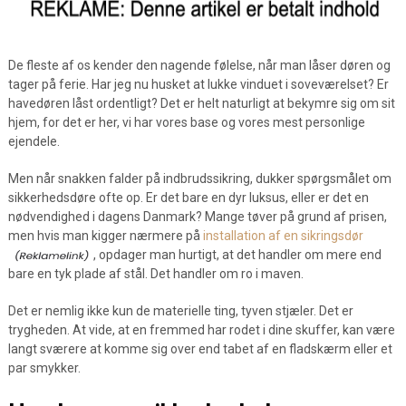
De fleste af os kender den nagende følelse, når man låser døren og
tager på ferie. Har jeg nu husket at lukke vinduet i soveværelset? Er
havedøren låst ordentligt? Det er helt naturligt at bekymre sig om sit
hjem, for det er her, vi har vores base og vores mest personlige
ejendele.
Men når snakken falder på indbrudssikring, dukker spørgsmålet om
sikkerhedsdøre ofte op. Er det bare en dyr luksus, eller er det en
nødvendighed i dagens Danmark? Mange tøver på grund af prisen,
men hvis man kigger nærmere på
installation af en sikringsdør
, opdager man hurtigt, at det handler om mere end
bare en tyk plade af stål. Det handler om ro i maven.
Det er nemlig ikke kun de materielle ting, tyven stjæler. Det er
trygheden. At vide, at en fremmed har rodet i dine skuffer, kan være
langt sværere at komme sig over end tabet af en fladskærm eller et
par smykker.