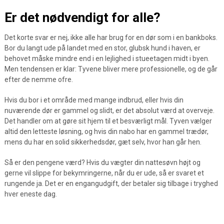
Er det nødvendigt for alle?
Det korte svar er nej, ikke alle har brug for en dør som i en bankboks.
Bor du langt ude på landet med en stor, glubsk hund i haven, er
behovet måske mindre end i en lejlighed i stueetagen midt i byen.
Men tendensen er klar: Tyvene bliver mere professionelle, og de går
efter de nemme ofre.
Hvis du bor i et område med mange indbrud, eller hvis din
nuværende dør er gammel og slidt, er det absolut værd at overveje.
Det handler om at gøre sit hjem til et besværligt mål. Tyven vælger
altid den letteste løsning, og hvis din nabo har en gammel trædør,
mens du har en solid sikkerhedsdør, gæt selv, hvor han går hen.
Så er den pengene værd? Hvis du vægter din nattesøvn højt og
gerne vil slippe for bekymringerne, når du er ude, så er svaret et
rungende ja. Det er en engangudgift, der betaler sig tilbage i tryghed
hver eneste dag.