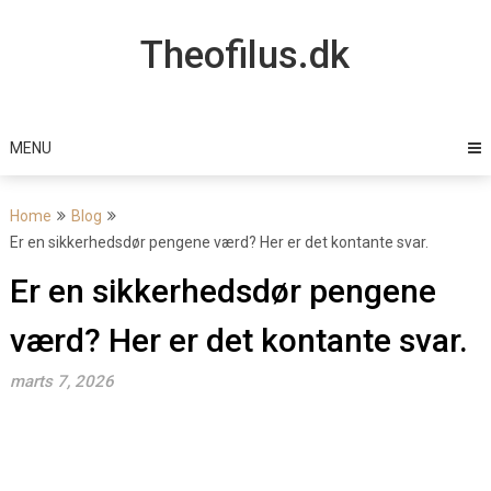
Skip
to
Theofilus.dk
content
MENU
Home
Blog
Er en sikkerhedsdør pengene værd? Her er det kontante svar.
Er en sikkerhedsdør pengene
værd? Her er det kontante svar.
marts 7, 2026