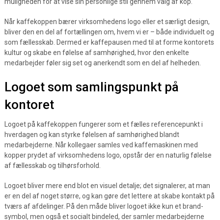
muligheden for at vise sin personlige stil gennem valg af kop.
Når kaffekoppen bærer virksomhedens logo eller et særligt design,
bliver den en del af fortællingen om, hvem vi er – både individuelt og
som fællesskab. Dermed er kaffepausen med til at forme kontorets
kultur og skabe en følelse af samhørighed, hvor den enkelte
medarbejder føler sig set og anerkendt som en del af helheden.
Logoet som samlingspunkt på
kontoret
Logoet på kaffekoppen fungerer som et fælles referencepunkt i
hverdagen og kan styrke følelsen af samhørighed blandt
medarbejderne. Når kollegaer samles ved kaffemaskinen med
kopper prydet af virksomhedens logo, opstår der en naturlig følelse
af fællesskab og tilhørsforhold.
Logoet bliver mere end blot en visuel detalje; det signalerer, at man
er en del af noget større, og kan gøre det lettere at skabe kontakt på
tværs af afdelinger. På den måde bliver logoet ikke kun et brand-
symbol, men også et socialt bindeled, der samler medarbejderne