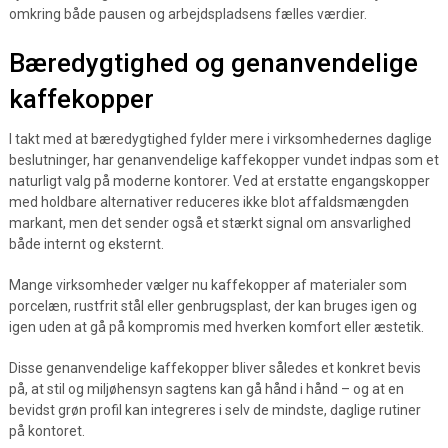
omkring både pausen og arbejdspladsens fælles værdier.
Bæredygtighed og genanvendelige
kaffekopper
I takt med at bæredygtighed fylder mere i virksomhedernes daglige
beslutninger, har genanvendelige kaffekopper vundet indpas som et
naturligt valg på moderne kontorer. Ved at erstatte engangskopper
med holdbare alternativer reduceres ikke blot affaldsmængden
markant, men det sender også et stærkt signal om ansvarlighed
både internt og eksternt.
Mange virksomheder vælger nu kaffekopper af materialer som
porcelæn, rustfrit stål eller genbrugsplast, der kan bruges igen og
igen uden at gå på kompromis med hverken komfort eller æstetik.
Disse genanvendelige kaffekopper bliver således et konkret bevis
på, at stil og miljøhensyn sagtens kan gå hånd i hånd – og at en
bevidst grøn profil kan integreres i selv de mindste, daglige rutiner
på kontoret.