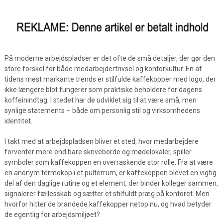
På moderne arbejdspladser er det ofte de små detaljer, der gør den
store forskel for både medarbejdertrivsel og kontorkultur. En af
tidens mest markante trends er stilfulde kaffekopper med logo, der
ikke længere blot fungerer som praktiske beholdere for dagens
koffeinindtag. I stedet har de udviklet sig til at være små, men
synlige statements – både om personlig stil og virksomhedens
identitet.
I takt med at arbejdspladsen bliver et sted, hvor medarbejdere
forventer mere end bare skriveborde og mødelokaler, spiller
symboler som kaffekoppen en overraskende stor rolle. Fra at være
en anonym termokop i et pulterrum, er kaffekoppen blevet en vigtig
del af den daglige rutine og et element, der binder kolleger sammen,
signalerer fællesskab og sætter et stilfuldt præg på kontoret. Men
hvorfor hitter de brandede kaffekopper netop nu, og hvad betyder
de egentlig for arbejdsmiljøet?