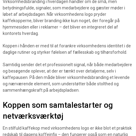
Virksomhedsbranding i hverdagen handler om de små, men
betydningsfulde, signaler, som medarbejdere og gæster møder i
løbet af arbejdsdagen. Når virksomhedens logo pryder
kaffekopperne, bliver branding ikke kun noget, der foregår på
hjemmesiden eller i reklamer – det bliver en integreret del af
kontorets hverdag.
Koppen i hånden er med til at forankre virksomhedens identitet i de
daglige rutiner og styrker følelsen af fællesskab og tilhørsforhold.
Samtidig sender det et professionelt signal, når både medarbejdere
og besøgende oplever, at der er tænkt over detaljerne, selv i
kaffepausen. På den måde bliver virksomhedsbranding et levende
og nærværende element, som understøtter både stolthed og
sammenhængskraft på arbejdspladsen.
Koppen som samtalestarter og
netværksværktøj
En stilfuld kaffekop med virksomhedens logo er ikke blot et praktisk
redskab til dagens koffeinfix – den fungerer også som en naturlig