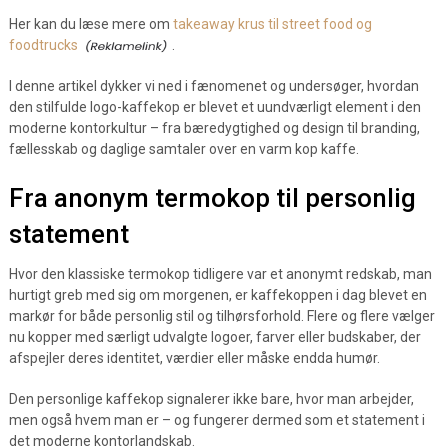
Her kan du læse mere om
takeaway krus til street food og
foodtrucks
.
I denne artikel dykker vi ned i fænomenet og undersøger, hvordan
den stilfulde logo-kaffekop er blevet et uundværligt element i den
moderne kontorkultur – fra bæredygtighed og design til branding,
fællesskab og daglige samtaler over en varm kop kaffe.
Fra anonym termokop til personlig
statement
Hvor den klassiske termokop tidligere var et anonymt redskab, man
hurtigt greb med sig om morgenen, er kaffekoppen i dag blevet en
markør for både personlig stil og tilhørsforhold. Flere og flere vælger
nu kopper med særligt udvalgte logoer, farver eller budskaber, der
afspejler deres identitet, værdier eller måske endda humør.
Den personlige kaffekop signalerer ikke bare, hvor man arbejder,
men også hvem man er – og fungerer dermed som et statement i
det moderne kontorlandskab.