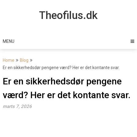
Skip
to
Theofilus.dk
content
MENU
Home
Blog
Er en sikkerhedsdør pengene værd? Her er det kontante svar.
Er en sikkerhedsdør pengene
værd? Her er det kontante svar.
marts 7, 2026