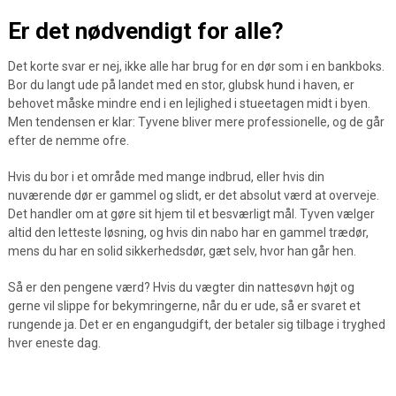
Er det nødvendigt for alle?
Det korte svar er nej, ikke alle har brug for en dør som i en bankboks.
Bor du langt ude på landet med en stor, glubsk hund i haven, er
behovet måske mindre end i en lejlighed i stueetagen midt i byen.
Men tendensen er klar: Tyvene bliver mere professionelle, og de går
efter de nemme ofre.
Hvis du bor i et område med mange indbrud, eller hvis din
nuværende dør er gammel og slidt, er det absolut værd at overveje.
Det handler om at gøre sit hjem til et besværligt mål. Tyven vælger
altid den letteste løsning, og hvis din nabo har en gammel trædør,
mens du har en solid sikkerhedsdør, gæt selv, hvor han går hen.
Så er den pengene værd? Hvis du vægter din nattesøvn højt og
gerne vil slippe for bekymringerne, når du er ude, så er svaret et
rungende ja. Det er en engangudgift, der betaler sig tilbage i tryghed
hver eneste dag.