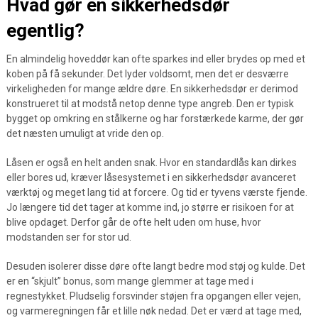
Hvad gør en sikkerhedsdør
egentlig?
En almindelig hoveddør kan ofte sparkes ind eller brydes op med et
koben på få sekunder. Det lyder voldsomt, men det er desværre
virkeligheden for mange ældre døre. En sikkerhedsdør er derimod
konstrueret til at modstå netop denne type angreb. Den er typisk
bygget op omkring en stålkerne og har forstærkede karme, der gør
det næsten umuligt at vride den op.
Låsen er også en helt anden snak. Hvor en standardlås kan dirkes
eller bores ud, kræver låsesystemet i en sikkerhedsdør avanceret
værktøj og meget lang tid at forcere. Og tid er tyvens værste fjende.
Jo længere tid det tager at komme ind, jo større er risikoen for at
blive opdaget. Derfor går de ofte helt uden om huse, hvor
modstanden ser for stor ud.
Desuden isolerer disse døre ofte langt bedre mod støj og kulde. Det
er en “skjult” bonus, som mange glemmer at tage med i
regnestykket. Pludselig forsvinder støjen fra opgangen eller vejen,
og varmeregningen får et lille nøk nedad. Det er værd at tage med,