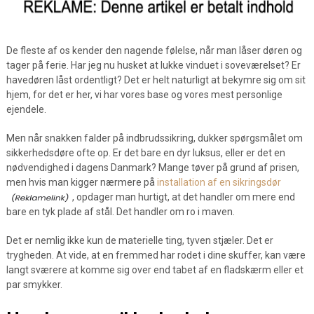
De fleste af os kender den nagende følelse, når man låser døren og
tager på ferie. Har jeg nu husket at lukke vinduet i soveværelset? Er
havedøren låst ordentligt? Det er helt naturligt at bekymre sig om sit
hjem, for det er her, vi har vores base og vores mest personlige
ejendele.
Men når snakken falder på indbrudssikring, dukker spørgsmålet om
sikkerhedsdøre ofte op. Er det bare en dyr luksus, eller er det en
nødvendighed i dagens Danmark? Mange tøver på grund af prisen,
men hvis man kigger nærmere på
installation af en sikringsdør
, opdager man hurtigt, at det handler om mere end
bare en tyk plade af stål. Det handler om ro i maven.
Det er nemlig ikke kun de materielle ting, tyven stjæler. Det er
trygheden. At vide, at en fremmed har rodet i dine skuffer, kan være
langt sværere at komme sig over end tabet af en fladskærm eller et
par smykker.