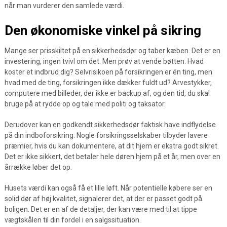
når man vurderer den samlede værdi.
Den økonomiske vinkel på sikring
Mange ser prisskiltet på en sikkerhedsdør og taber kæben. Det er en
investering, ingen tvivl om det. Men prøv at vende bøtten. Hvad
koster et indbrud dig? Selvrisikoen på forsikringen er én ting, men
hvad med de ting, forsikringen ikke dækker fuldt ud? Arvestykker,
computere med billeder, der ikke er backup af, og den tid, du skal
bruge på at rydde op og tale med politi og taksator.
Derudover kan en godkendt sikkerhedsdør faktisk have indflydelse
på din indboforsikring. Nogle forsikringsselskaber tilbyder lavere
præmier, hvis du kan dokumentere, at dit hjem er ekstra godt sikret.
Det er ikke sikkert, det betaler hele døren hjem på et år, men over en
årrække løber det op.
Husets værdi kan også få et lille løft. Når potentielle købere ser en
solid dør af høj kvalitet, signalerer det, at der er passet godt på
boligen. Det er en af de detaljer, der kan være med til at tippe
vægtskålen til din fordel i en salgssituation.