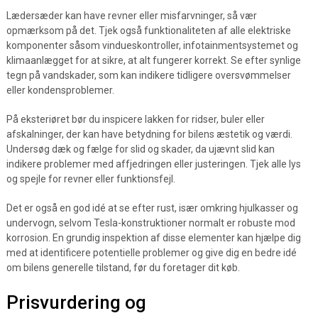
Lædersæder kan have revner eller misfarvninger, så vær
opmærksom på det. Tjek også funktionaliteten af alle elektriske
komponenter såsom vindueskontroller, infotainmentsystemet og
klimaanlægget for at sikre, at alt fungerer korrekt. Se efter synlige
tegn på vandskader, som kan indikere tidligere oversvømmelser
eller kondensproblemer.
På eksteriøret bør du inspicere lakken for ridser, buler eller
afskalninger, der kan have betydning for bilens æstetik og værdi.
Undersøg dæk og fælge for slid og skader, da ujævnt slid kan
indikere problemer med affjedringen eller justeringen. Tjek alle lys
og spejle for revner eller funktionsfejl.
Det er også en god idé at se efter rust, især omkring hjulkasser og
undervogn, selvom Tesla-konstruktioner normalt er robuste mod
korrosion. En grundig inspektion af disse elementer kan hjælpe dig
med at identificere potentielle problemer og give dig en bedre idé
om bilens generelle tilstand, før du foretager dit køb.
Prisvurdering og