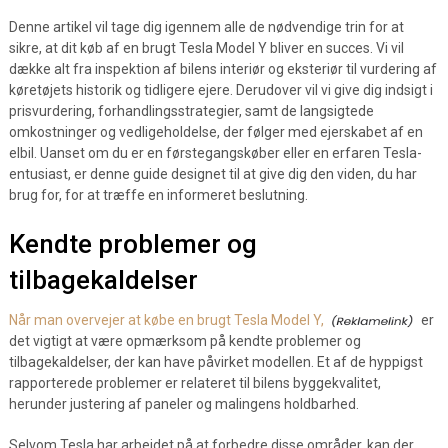
Denne artikel vil tage dig igennem alle de nødvendige trin for at
sikre, at dit køb af en brugt Tesla Model Y bliver en succes. Vi vil
dække alt fra inspektion af bilens interiør og eksteriør til vurdering af
køretøjets historik og tidligere ejere. Derudover vil vi give dig indsigt i
prisvurdering, forhandlingsstrategier, samt de langsigtede
omkostninger og vedligeholdelse, der følger med ejerskabet af en
elbil. Uanset om du er en førstegangskøber eller en erfaren Tesla-
entusiast, er denne guide designet til at give dig den viden, du har
brug for, for at træffe en informeret beslutning.
Kendte problemer og
tilbagekaldelser
Når man overvejer at købe en brugt Tesla Model Y,
er
det vigtigt at være opmærksom på kendte problemer og
tilbagekaldelser, der kan have påvirket modellen. Et af de hyppigst
rapporterede problemer er relateret til bilens byggekvalitet,
herunder justering af paneler og malingens holdbarhed.
Selvom Tesla har arbejdet på at forbedre disse områder, kan der