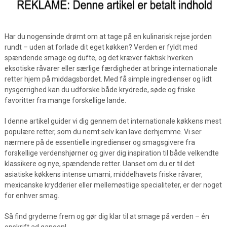
Har du nogensinde drømt om at tage på en kulinarisk rejse jorden
rundt – uden at forlade dit eget køkken? Verden er fyldt med
spændende smage og dufte, og det kræver faktisk hverken
eksotiske råvarer eller særlige færdigheder at bringe internationale
retter hjem på middagsbordet. Med få simple ingredienser og lidt
nysgerrighed kan du udforske både krydrede, søde og friske
favoritter fra mange forskellige lande.
I denne artikel guider vi dig gennem det internationale køkkens mest
populære retter, som du nemt selv kan lave derhjemme. Vi ser
nærmere på de essentielle ingredienser og smagsgivere fra
forskellige verdenshjørner og giver dig inspiration til både velkendte
klassikere og nye, spændende retter. Uanset om du er til det
asiatiske køkkens intense umami, middelhavets friske råvarer,
mexicanske krydderier eller mellemøstlige specialiteter, er der noget
for enhver smag.
Så find gryderne frem og gør dig klar til at smage på verden – én