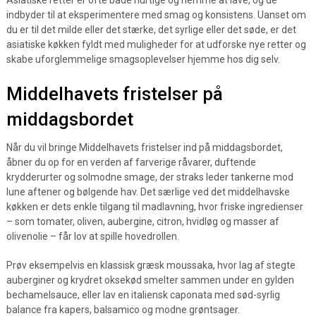
Asiatiske retter er ofte både hurtige og nemme at lave, og de
indbyder til at eksperimentere med smag og konsistens. Uanset om
du er til det milde eller det stærke, det syrlige eller det søde, er det
asiatiske køkken fyldt med muligheder for at udforske nye retter og
skabe uforglemmelige smagsoplevelser hjemme hos dig selv.
Middelhavets fristelser på
middagsbordet
Når du vil bringe Middelhavets fristelser ind på middagsbordet,
åbner du op for en verden af farverige råvarer, duftende
krydderurter og solmodne smage, der straks leder tankerne mod
lune aftener og bølgende hav. Det særlige ved det middelhavske
køkken er dets enkle tilgang til madlavning, hvor friske ingredienser
– som tomater, oliven, aubergine, citron, hvidløg og masser af
olivenolie – får lov at spille hovedrollen.
Prøv eksempelvis en klassisk græsk moussaka, hvor lag af stegte
auberginer og krydret oksekød smelter sammen under en gylden
bechamelsauce, eller lav en italiensk caponata med sød-syrlig
balance fra kapers, balsamico og modne grøntsager.