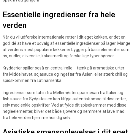
opskrift ad gangen!
Essentielle ingredienser fra hele
verden
Når du vil udforske internationale retter i dit eget køkken, er det en
god idé at have et udvalg af essentielle ingredienser på lager. Mange
af verdens mest populære køkkener bygger på basiselementer som
ris, nudler, olivenolie, kokosmælk og forskellige typer bønner.
Krydderier spiller også en central rolle – tænk på aromatiske urter
fra Middelhavet, sojasauce og ingefær fra Asien, eller stærk chili og
spidskommen fra Latinamerika.
Ingredienser som tahin fra Mellemøsten, parmesan fra Italien og
fish sauce fra Sydøstasien kan tilføje autentisk smag til dine retter,
selv med enkle opskrifter. Ved at fylde dit spisekammer med disse
nøgleelementer, bliver det både sjovere og nemmere at lave mad
fra hele verden hjemme hos dig selv.
Asiatiske smagsoplevelser i dit eget