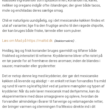
Klassiske ingredienser som spidskommen, korianderfrø, kanel,
nelliker og oregano indgår ofte i blandinger, der giver både tacos,
mole og enchiladas deres særlige smag.
Chili er naturligvis uundgåelig, og i det mexicanske køkken findes et
utal af varianter, lige fra den frugtige ancho til den røgede chipotle,
der kan bruges både friske, tørrede eller som pulver.
Læs om Mad på https://maltid.dk
.
Hvidløg, løg og frisk koriander bruges gavmildt og tilfører både
friskhed og intensitet til retterne. Krydderierne bliver ofte ristet på
en tør pande for at fremhæve deres aromaer, inden de blandes i
saucer, marinader eller gryderetter.
Det er netop denne leg med krydderier, der gør det mexicanske
køkken så levende og alsidigt – en enkelt ret kan forvandles fra mild
og rund til varm og kraftig blot ved at justere mængden og typen af
krydderier. Når du selv laver mexicansk mad derhjemme, kan du
eksperimentere med disse smagsgivere og opleve, hvordan de
forvandler almindelige råvarer til farverige og velsmagende retter,
der bringer varmen og stemningen fra Mexico direkte ind i dit