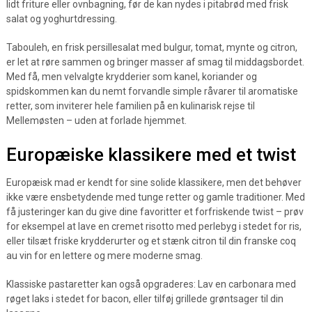
lidt friture eller ovnbagning, før de kan nydes i pitabrød med frisk
salat og yoghurtdressing.
Tabouleh, en frisk persillesalat med bulgur, tomat, mynte og citron,
er let at røre sammen og bringer masser af smag til middagsbordet.
Med få, men velvalgte krydderier som kanel, koriander og
spidskommen kan du nemt forvandle simple råvarer til aromatiske
retter, som inviterer hele familien på en kulinarisk rejse til
Mellemøsten – uden at forlade hjemmet.
Europæiske klassikere med et twist
Europæisk mad er kendt for sine solide klassikere, men det behøver
ikke være ensbetydende med tunge retter og gamle traditioner. Med
få justeringer kan du give dine favoritter et forfriskende twist – prøv
for eksempel at lave en cremet risotto med perlebyg i stedet for ris,
eller tilsæt friske krydderurter og et stænk citron til din franske coq
au vin for en lettere og mere moderne smag.
Klassiske pastaretter kan også opgraderes: Lav en carbonara med
røget laks i stedet for bacon, eller tilføj grillede grøntsager til din