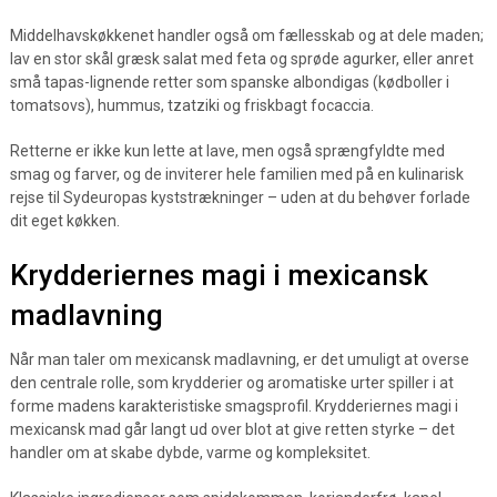
Middelhavskøkkenet handler også om fællesskab og at dele maden;
lav en stor skål græsk salat med feta og sprøde agurker, eller anret
små tapas-lignende retter som spanske albondigas (kødboller i
tomatsovs), hummus, tzatziki og friskbagt focaccia.
Retterne er ikke kun lette at lave, men også sprængfyldte med
smag og farver, og de inviterer hele familien med på en kulinarisk
rejse til Sydeuropas kyststrækninger – uden at du behøver forlade
dit eget køkken.
Krydderiernes magi i mexicansk
madlavning
Når man taler om mexicansk madlavning, er det umuligt at overse
den centrale rolle, som krydderier og aromatiske urter spiller i at
forme madens karakteristiske smagsprofil. Krydderiernes magi i
mexicansk mad går langt ud over blot at give retten styrke – det
handler om at skabe dybde, varme og kompleksitet.