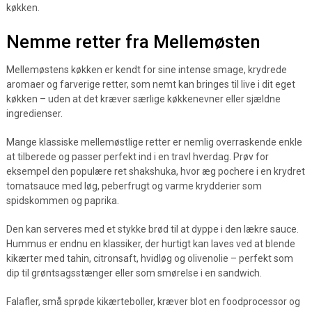
køkken.
Nemme retter fra Mellemøsten
Mellemøstens køkken er kendt for sine intense smage, krydrede
aromaer og farverige retter, som nemt kan bringes til live i dit eget
køkken – uden at det kræver særlige køkkenevner eller sjældne
ingredienser.
Mange klassiske mellemøstlige retter er nemlig overraskende enkle
at tilberede og passer perfekt ind i en travl hverdag. Prøv for
eksempel den populære ret shakshuka, hvor æg pochere i en krydret
tomatsauce med løg, peberfrugt og varme krydderier som
spidskommen og paprika.
Den kan serveres med et stykke brød til at dyppe i den lækre sauce.
Hummus er endnu en klassiker, der hurtigt kan laves ved at blende
kikærter med tahin, citronsaft, hvidløg og olivenolie – perfekt som
dip til grøntsagsstænger eller som smørelse i en sandwich.
Falafler, små sprøde kikærteboller, kræver blot en foodprocessor og