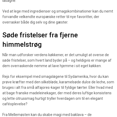
lasagne.
Ved at lege med ingredienser og smagskombinationer kan du nemt
forvandle velkendte europæiske retter til nye favoritter, der
overrasker både dig selv og dine gæster.
Søde fristelser fra fjerne
himmelstrøg
Når man udforsker verdens køkkener, er det umuligt at overse de
søde fristelser, som hvert land byder på – og heldigvis er mange af
dem overraskende nemme at lave hjemme i sit eget køkken.
Rejs for eksempel med smagsløgene til Sydamerika, hvor du kan
prøve kræfter med den silkebløde, karamelsøde dulce de leche, som
bruges i alt fra små alfajores-kager til fyldige tærter. Eller hvad med
at bage franske madeleinekager, der med deres luftige konsistens
og lette citrussmag hurtigt tryller hverdagen om til en elegant
caféoplevelse?
Fra Mellemøsten kan du skabe magi med baklava – de