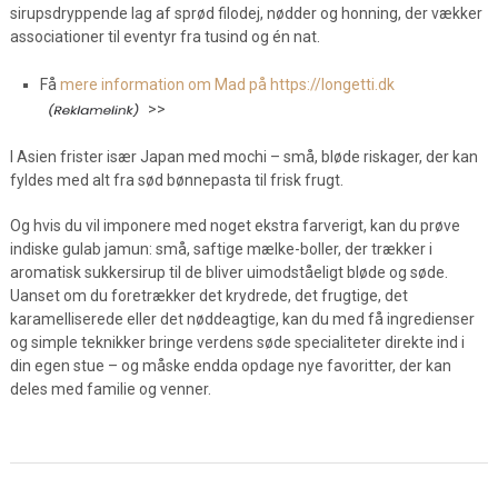
sirupsdryppende lag af sprød filodej, nødder og honning, der vækker
associationer til eventyr fra tusind og én nat.
Få
mere information om Mad på https://longetti.dk
>>
I Asien frister især Japan med mochi – små, bløde riskager, der kan
fyldes med alt fra sød bønnepasta til frisk frugt.
Og hvis du vil imponere med noget ekstra farverigt, kan du prøve
indiske gulab jamun: små, saftige mælke-boller, der trækker i
aromatisk sukkersirup til de bliver uimodståeligt bløde og søde.
Uanset om du foretrækker det krydrede, det frugtige, det
karamelliserede eller det nøddeagtige, kan du med få ingredienser
og simple teknikker bringe verdens søde specialiteter direkte ind i
din egen stue – og måske endda opdage nye favoritter, der kan
deles med familie og venner.