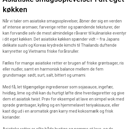
køkken
Når vi taler om asiatiske smagsoplevelser, åbner der sig en verden
af intense aromaer, farverige retter og spændende teksturer, der
kan forvandle selv de mest almindelige råvarer til kulinariske eventyr
i dit eget køkken. Det asiatiske køkken spænder vidt – fra Japans
delikate sushi og Koreas krydrede kimchi til Thailands duftende
karryretter og Vietnams friske forårsruller.
Fælles for mange asiatiske retter er brugen af friske grøntsager, ris
eller nudler, samt en harmonisk balance mellem de fem
grundsmage: sødt, surt, salt, bittert og umami.
Med få, let tilgængelige ingredienser som sojasauce, ingefær,
hvidløg, lime og chili kan du hurtigt løfte dine hverdagsretter og give
dem et asiatisk twist. Prøv for eksempel at lave en simpel wok med
sprøde grøntsager, kylling og en hjemmelavet teriyakisauce, eller
kast dig ud i en aromatisk grøn karry med kokosmælk og frisk
koriander.