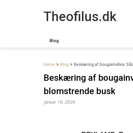
Skip
to
Theofilus.dk
content
Blog
Home
Blog
Beskæring af bougainvillea: Så
Beskæring af bougainvi
blomstrende busk
januar 10, 2026