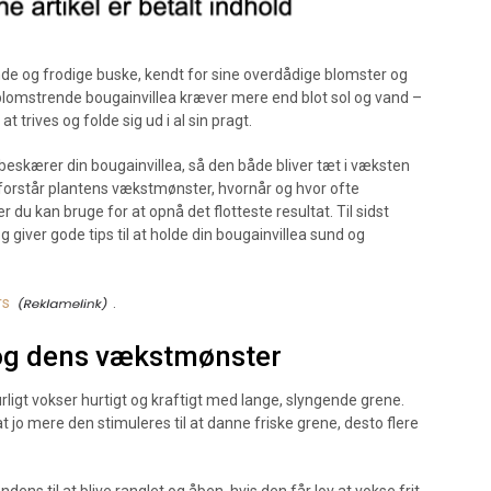
nde og frodige buske, kendt for sine overdådige blomster og
lomstrende bougainvillea kræver mere end blot sol og vand –
at trives og folde sig ud i al sin pragt.
st beskærer din bougainvillea, så den både bliver tæt i væksten
forstår plantens vækstmønster, hvornår og hvor ofte
du kan bruge for at opnå det flotteste resultat. Til sidst
g giver gode tips til at holde din bougainvillea sund og
rs
.
 og dens vækstmønster
urligt vokser hurtigt og kraftigt med lange, slyngende grene.
t jo mere den stimuleres til at danne friske grene, desto flere