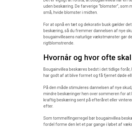
Det er vigtigt at forstå, at bougainvillea har en t
uden beskæring. De farverige “blomster”, som m
små, hvide blomster i midten.
For at opnå en tæt og dekorativ busk gælder de
beskæring, så du fremmer dannelsen af nye sk
bougainvilleaens naturlige vækstmønster gør det
rigtblomstrende.
Hvornår og hvor ofte ska
Bougainvillea beskæres bedst i det tidlige forår, 
har godt af at blive formet og få fjernet døde el
På den måde stimuleres dannelsen af nye skud, 
mindre beskæringer hen over sommeren for at h
kraftig beskæring sent på efteråret eller vinte
efter.
Som tommelfingerregel bør bougainvillea beskær
fordel forme den let et par gange i løbet af væ