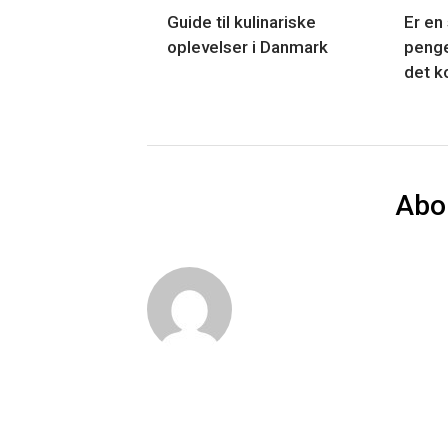
Guide til kulinariske
Er en
oplevelser i Danmark
penge
det k
Abo