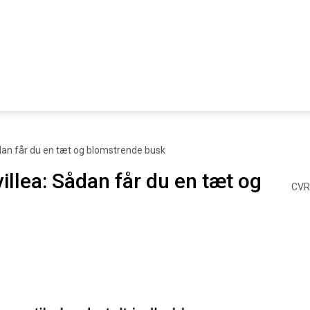
dan får du en tæt og blomstrende busk
llea: Sådan får du en tæt og
CVR