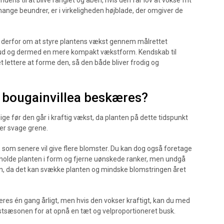
endens til at blive ranglet og åben, hvis den får lov at vokse frit
ange beundrer, er i virkeligheden højblade, der omgiver de
t derfor om at styre plantens vækst gennem målrettet
ud og dermed en mere kompakt vækstform. Kendskab til
 lettere at forme den, så den både bliver frodig og
l bougainvillea beskæres?
lige før den går i kraftig vækst, da planten på dette tidspunkt
ler svage grene.
som senere vil give flere blomster. Du kan dog også foretage
olde planten i form og fjerne uønskede ranker, men undgå
ren, da det kan svække planten og mindske blomstringen året
es én gang årligt, men hvis den vokser kraftigt, kan du med
kstsæsonen for at opnå en tæt og velproportioneret busk.