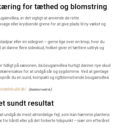
skæring for tæthed og blomstring
ainvillea, er det vigtigt at anvende de rette
vage eller krydsende grene for at give plads til ny vækst og
t bladpar eller en sidegren – gerne lige over en knop, hvor du
l at danne flere sideskud, hvilket giver et tættere udtryk og
ær tidligt på sæsonen, da bougainvillea hurtigt danner nye skud
e beskærersakse for at undgå sår og sygdomme. Ved at gentage
når du en sund, kompakt og rigtblomstrende bougainvillea.
inablebuild.dk/
.
 et sundt resultat
gt at undgå de mest almindelige fejl, som kan hæmme plantens
e for hårdt eller på det forkerte tidspunkt – især om efteråret