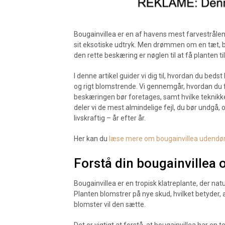
Bougainvillea er en af havens mest farvestråle
sit eksotiske udtryk. Men drømmen om en tæt, b
den rette beskæring er nøglen til at få planten til 
I denne artikel guider vi dig til, hvordan du bed
og rigt blomstrende. Vi gennemgår, hvordan du 
beskæringen bør foretages, samt hvilke teknikker 
deler vi de mest almindelige fejl, du bør undgå, o
livskraftig – år efter år.
Her kan du
læse mere om bougainvillea udendø
Forstå din bougainvillea
Bougainvillea er en tropisk klatreplante, der nat
Planten blomstrer på nye skud, hvilket betyder, a
blomster vil den sætte.