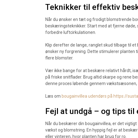
Teknikker til effektiv be
Når du ønsker en tæt og frodigt blomstrende boug
beskæringsteknikker. Start med at fjerne døde, s
forbedre luftcirkulationen.
Klip derefter de lange, ranglet skud tilbage til e
ønsker ny forgrening. Dette stimulerer planten ti
flere blomster.
Vær ikke bange for at beskære relativt hårdt, is
på friske snitflader. Brug altid skarpe og ren
denne proces løbende gennem vækstsæsonen, op
Læs om
bougainvillea udendørs på https://susta
Fejl at undgå – og tips til
Når du beskærer din bougainvillea, er det vigti
vækst og blomstring. En hyppig fejl er at beskær
eller vinteren, hvor planten har brug for ro.