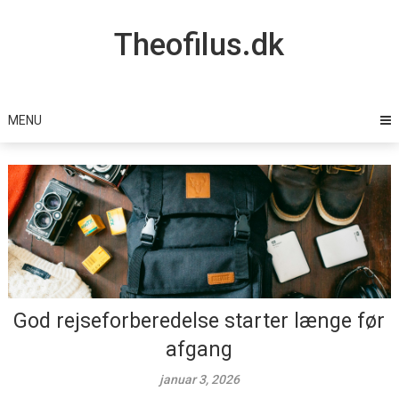
Skip
to
Theofilus.dk
content
MENU
God rejseforberedelse starter længe før
afgang
januar 3, 2026