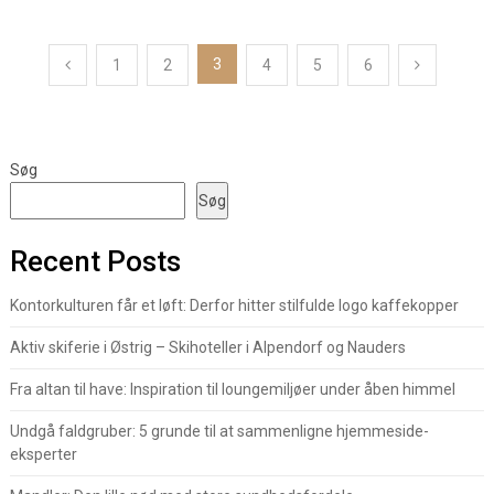
Indlægsinddeling
3
1
2
4
5
6
Søg
Søg
Recent Posts
Kontorkulturen får et løft: Derfor hitter stilfulde logo kaffekopper
Aktiv skiferie i Østrig – Skihoteller i Alpendorf og Nauders
Fra altan til have: Inspiration til loungemiljøer under åben himmel
Undgå faldgruber: 5 grunde til at sammenligne hjemmeside-
eksperter