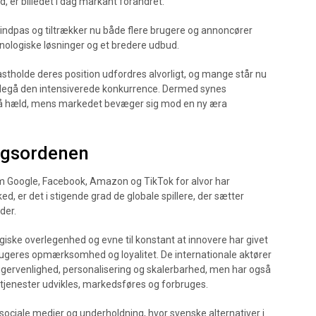
 er billedet i dag markant forandret.
indpas og tiltrækker nu både flere brugere og annoncører
ologiske løsninger og et bredere udbud.
astholde deres position udfordres alvorligt, og mange står nu
mødegå den intensiverede konkurrence. Dermed synes
 på hæld, mens markedet bevæger sig mod en ny æra
dagsordenen
m Google, Facebook, Amazon og TikTok for alvor har
d, er det i stigende grad de globale spillere, der sætter
der.
giske overlegenhed og evne til konstant at innovere har givet
ugeres opmærksomhed og loyalitet. De internationale aktører
rugervenlighed, personalisering og skalerbarhed, men har også
e tjenester udvikles, markedsføres og forbruges.
sociale medier og underholdning, hvor svenske alternativer i