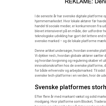
I de seneste år har svenske digitale platforme o
hjemmemarkedet. Hvor lokale aktører før havde 
handel til sociale medier, er konkurrencen fra 
blevet intensiveret på en måde, der udfordrer 
teknologiske udvikling har gjort det lettere end 
svenske marked – og de lokale platforme mærker
Denne artikel undersøger, hvordan svenske platf
Vi dykker ned i, hvordan globale aktører sætter
og hvordan lovgivning og regulering skaber et u
innovationskraften hos de svenske platforme, d
for både erhvervsliv og arbejdsmarked. Til sidst k
svenske tech-platforme i en verden, hvor de ude
Svenske platformes storh
Efter flere år med markant vækst og solid mark
modgang. Hvor platforme som Blocket, Tradera o