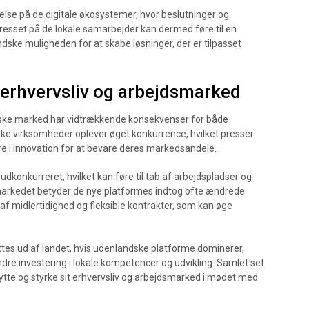
ydelse på de digitale økosystemer, hvor beslutninger og
Presset på de lokale samarbejder kan dermed føre til en
dske muligheden for at skabe løsninger, der er tilpasset
erhvervsliv og arbejdsmarked
nske marked har vidtrækkende konsekvenser for både
ke virksomheder oplever øget konkurrence, hvilket presser
ere i innovation for at bevare deres markedsandele.
 udkonkurreret, hvilket kan føre til tab af arbejdspladser og
smarkedet betyder de nye platformes indtog ofte ændrede
 af midlertidighed og fleksible kontrakter, som kan øge
ttes ud af landet, hvis udenlandske platforme dominerer,
dre investering i lokale kompetencer og udvikling. Samlet set
ytte og styrke sit erhvervsliv og arbejdsmarked i mødet med