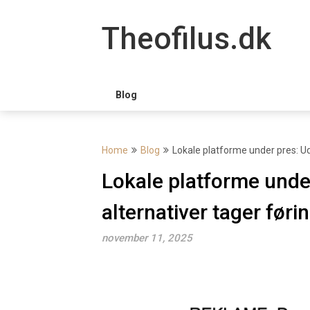
Skip
to
Theofilus.dk
content
Blog
Home
Blog
Lokale platforme under pres: Ud
Lokale platforme unde
alternativer tager føri
november 11, 2025