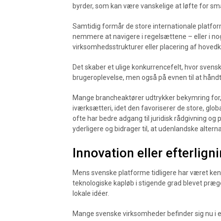
byrder, som kan være vanskelige at løfte for 
Samtidig formår de store internationale platform
nemmere at navigere i regelsættene – eller i 
virksomhedsstrukturer eller placering af hovedko
Det skaber et ulige konkurrencefelt, hvor svensk
brugeroplevelse, men også på evnen til at håndt
Mange brancheaktører udtrykker bekymring for, 
iværksætteri, idet den favoriserer de store, glob
ofte har bedre adgang til juridisk rådgivning og 
yderligere og bidrager til, at udenlandske alter
Innovation eller efterlig
Mens svenske platforme tidligere har været kendt
teknologiske kapløb i stigende grad blevet præge
lokale idéer.
Mange svenske virksomheder befinder sig nu i e