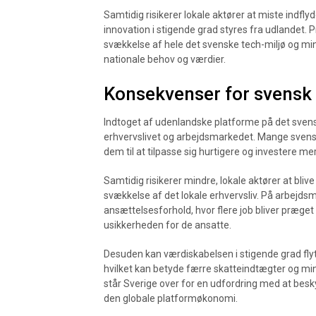
Samtidig risikerer lokale aktører at miste indfl
innovation i stigende grad styres fra udlandet. 
svækkelse af hele det svenske tech-miljø og min
nationale behov og værdier.
Konsekvenser for svensk 
Indtoget af udenlandske platforme på det sve
erhvervslivet og arbejdsmarkedet. Mange svens
dem til at tilpasse sig hurtigere og investere m
Samtidig risikerer mindre, lokale aktører at blive
svækkelse af det lokale erhvervsliv. På arbejd
ansættelsesforhold, hvor flere job bliver præget
usikkerheden for de ansatte.
Desuden kan værdiskabelsen i stigende grad fly
hvilket kan betyde færre skatteindtægter og min
står Sverige over for en udfordring med at besk
den globale platformøkonomi.