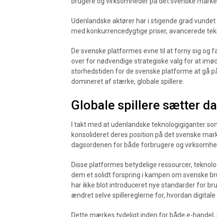
brugere og virksomheder på det svenske marked,
Udenlandske aktører har i stigende grad vundet 
med konkurrencedygtige priser, avancerede tekn
De svenske platformes evne til at forny sig og f
over for nødvendige strategiske valg for at i
storhedstiden for de svenske platforme at gå
domineret af stærke, globale spillere.
Globale spillere sætter 
I takt med at udenlandske teknologigiganter so
konsolideret deres position på det svenske marke
dagsordenen for både forbrugere og virksomhe
Disse platformes betydelige ressourcer, teknolo
dem et solidt forspring i kampen om svenske br
har ikke blot introduceret nye standarder for b
ændret selve spillereglerne for, hvordan digital
Dette mærkes tydeligt inden for både e-handel, 