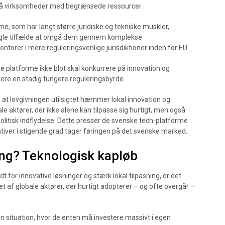
små virksomheder med begrænsede ressourcer.
e, som har langt større juridiske og tekniske muskler,
nogle tilfælde at omgå dem gennem komplekse
ntorer i mere reguleringsvenlige jurisdiktioner inden for EU.
e platforme ikke blot skal konkurrere på innovation og
ere en stadig tungere reguleringsbyrde.
at lovgivningen utilsigtet hæmmer lokal innovation og
ale aktører, der ikke alene kan tilpasse sig hurtigt, men også
politisk indflydelse. Dette presser de svenske tech-platforme
nativer i stigende grad tager føringen på det svenske marked.
ning? Teknologisk kapløb
 for innovative løsninger og stærk lokal tilpasning, er det
t af globale aktører, der hurtigt adopterer – og ofte overgår –
n situation, hvor de enten må investere massivt i egen