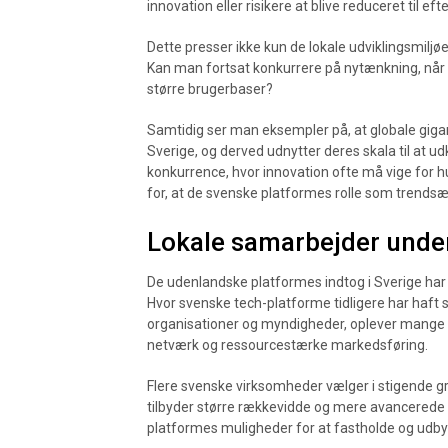
innovation eller risikere at blive reduceret til ef
Dette presser ikke kun de lokale udviklingsmilj
Kan man fortsat konkurrere på nytænkning, når u
større brugerbaser?
Samtidig ser man eksempler på, at globale gigant
Sverige, og derved udnytter deres skala til at u
konkurrence, hvor innovation ofte må vige for h
for, at de svenske platformes rolle som trends
Lokale samarbejder unde
De udenlandske platformes indtog i Sverige har
Hvor svenske tech-platforme tidligere har haft
organisationer og myndigheder, oplever mange nu
netværk og ressourcestærke markedsføring.
Flere svenske virksomheder vælger i stigende gr
tilbyder større rækkevidde og mere avancerede t
platformes muligheder for at fastholde og udbyg