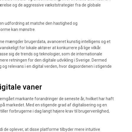
ærelse og de aggressive vækststrategier fra de globale
en udfordring at matche den hastighed og
forme kan mønstre.
me mængder brugerdata, avanceret kunstig intelligens og et
keligt for lokale aktører at konkurrere på lige vilkår.
asse sig de trends og teknologier, som de internationale
nere retningen for den digitale udvikling i Sverige. Dermed
g og relevans i en digital verden, hvor dagsordenen i stigende
gitale vaner
nemgået markante forandringer de seneste år, hvilket har haft
 på markedet. Med en stigende grad af digitalisering og en
tiller forbrugerne i dag langt højere krav til brugervenlighed,
i de oplever, at disse platforme tilbyder mere intuitive