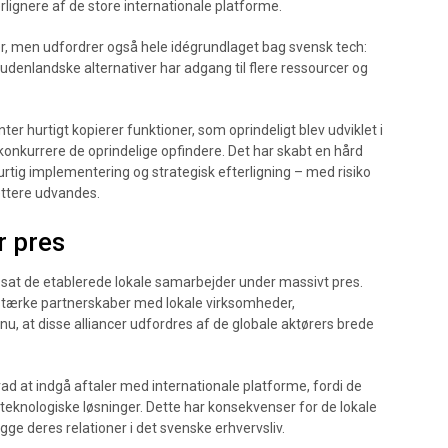
terlignere af de store internationale platforme.
øer, men udfordrer også hele idégrundlaget bag svensk tech:
denlandske alternativer har adgang til flere ressourcer og
er hurtigt kopierer funktioner, som oprindeligt blev udviklet i
dkonkurrere de oprindelige opfindere. Det har skabt en hård
urtig implementering og strategisk efterligning – med risiko
ættere udvandes.
r pres
 sat de etablerede lokale samarbejder under massivt pres.
 stærke partnerskaber med lokale virksomheder,
, at disse alliancer udfordres af de globale aktørers brede
ad at indgå aftaler med internationale platforme, fordi de
eknologiske løsninger. Dette har konsekvenser for de lokale
ge deres relationer i det svenske erhvervsliv.