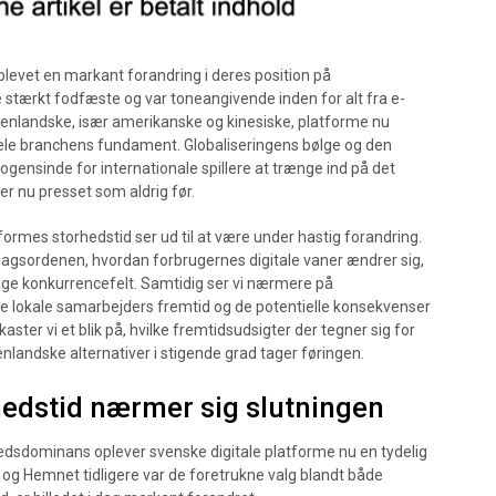
plevet en markant forandring i deres position på
stærkt fodfæste og var toneangivende inden for alt fra e-
udenlandske, især amerikanske og kinesiske, platforme nu
hele branchens fundament. Globaliseringens bølge og den
nogensinde for internationale spillere at trænge ind på det
 nu presset som aldrig før.
ormes storhedstid ser ud til at være under hastig forandring.
 dagsordenen, hvordan forbrugernes digitale vaner ændrer sig,
lige konkurrencefelt. Samtidig ser vi nærmere på
e lokale samarbejders fremtid og de potentielle konsekvenser
aster vi et blik på, hvilke fremtidsudsigter der tegner sig for
nlandske alternativer i stigende grad tager føringen.
edstid nærmer sig slutningen
edsdominans oplever svenske digitale platforme nu en tydelig
g Hemnet tidligere var de foretrukne valg blandt både