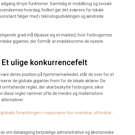
 adgang til nye funktioner. Samtidig er mobilbrug og sociale
venskernes hverdag, hvilket gør det sværere for lokale
e konstant følger med i teknologiudviklingen og ændrede
 stigende grad må tilpasse sig et marked, hvor forbrugernes
denlandske giganter, der formår at imødekomme de nyeste
 Et ulige konkurrencefelt
are deres position på hjemmemarkedet, står de over for et
erer de globale giganter frem for de lokale aktører. De
omfattende regler, der skal beskytte forbrugere, sikre
n disse regler rammer ofte de mindre og mellemstore
alternativer.
globala-forandringen-i-nojesvanor-hur-svenskar-utforskar-
av om datalagring betydelige administrative og økonomiske